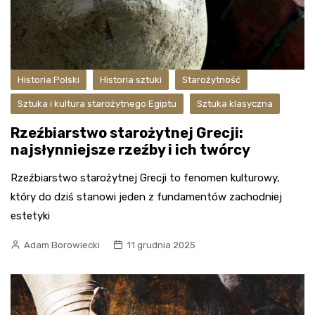
Historia Polski
Historia sztuki
Starożytność
Sztuka i kultura starożytnego Egiptu
Sztuka klasyczna
Rzeźbiarstwo starożytnej Grecji:
najsłynniejsze rzeźby i ich twórcy
Rzeźbiarstwo starożytnej Grecji to fenomen kulturowy,
który do dziś stanowi jeden z fundamentów zachodniej
estetyki
Adam Borowiecki
11 grudnia 2025