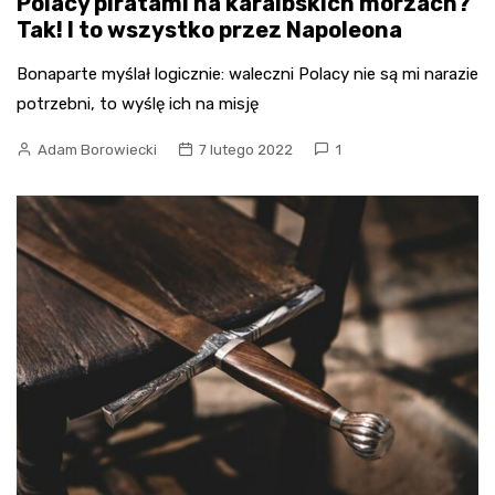
Polacy piratami na karaibskich morzach?
Tak! I to wszystko przez Napoleona
Bonaparte myślał logicznie: waleczni Polacy nie są mi narazie
potrzebni, to wyślę ich na misję
Adam Borowiecki
7 lutego 2022
1