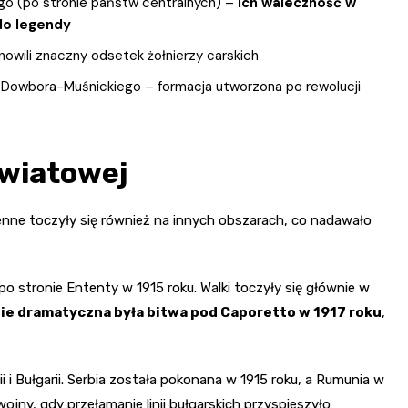
go (po stronie państw centralnych) –
ich waleczność w
do legendy
nowili znaczny odsetek żołnierzy carskich
a Dowbora-Muśnickiego – formacja utworzona po rewolucji
światowej
nne toczyły się również na innych obszarach, co nadawało
o stronie Ententy w 1915 roku. Walki toczyły się głównie w
ie dramatyczna była bitwa pod Caporetto w 1917 roku
,
i i Bułgarii. Serbia została pokonana w 1915 roku, a Rumunia w
ojny, gdy przełamanie linii bułgarskich przyspieszyło