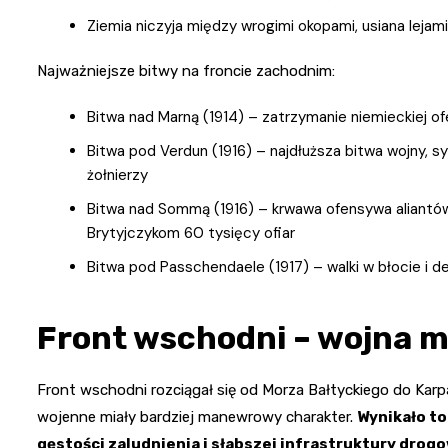
Ziemia niczyja między wrogimi okopami, usiana lejami
Najważniejsze bitwy na froncie zachodnim:
Bitwa nad Marną (1914) – zatrzymanie niemieckiej ofe
Bitwa pod Verdun (1916) – najdłuższa bitwa wojny, s
żołnierzy
Bitwa nad Sommą (1916) – krwawa ofensywa aliantów,
Brytyjczykom 60 tysięcy ofiar
Bitwa pod Passchendaele (1917) – walki w błocie i
Front wschodni – wojna
Front wschodni rozciągał się od Morza Bałtyckiego do Karpa
wojenne miały bardziej manewrowy charakter.
Wynikało to
gęstości zaludnienia i słabszej infrastruktury drog