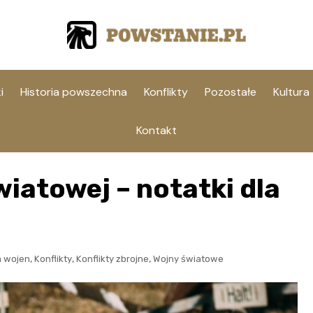
i
Historia powszechna
Konflikty
Pozostałe
Kultura
Kontakt
wiatowej – notatki dla
,
,
,
a wojen
Konflikty
Konflikty zbrojne
Wojny światowe