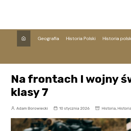
Skip
to
content
Geografia
Historia Polski
Historia polsk
Na frontach I wojny ś
klasy 7
,
Adam Borowiecki
10 stycznia 2026
Historia
Histori