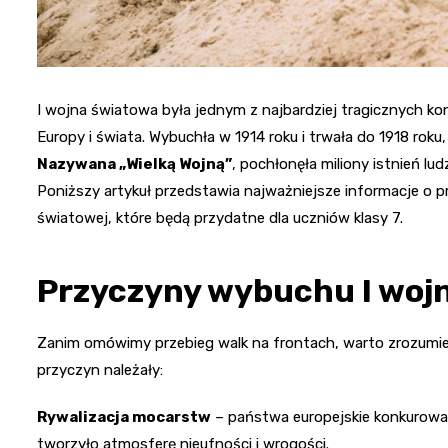
I wojna światowa była jednym z najbardziej tragicznych konf
Europy i świata. Wybuchła w 1914 roku i trwała do 1918 ro
Nazywana „Wielką Wojną”
, pochłonęła miliony istnień l
Poniższy artykuł przedstawia najważniejsze informacje o 
światowej, które będą przydatne dla uczniów klasy 7.
Przyczyny wybuchu I woj
Zanim omówimy przebieg walk na frontach, warto zrozumi
przyczyn należały:
Rywalizacja mocarstw
– państwa europejskie konkurował
tworzyło atmosferę nieufności i wrogości.