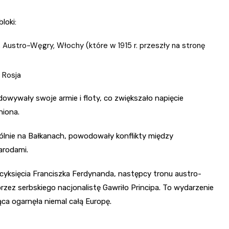
loki:
 Austro-Węgry, Włochy (które w 1915 r. przeszły na stronę
, Rosja
owywały swoje armie i floty, co zwiększało napięcie
niona.
lnie na Bałkanach, powodowały konflikty między
arodami.
yksięcia Franciszka Ferdynanda, następcy tronu austro-
zez serbskiego nacjonalistę Gawriło Principa. To wydarzenie
ca ogarnęła niemal całą Europę.