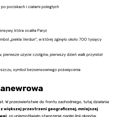
 po pociskach i ciałami poległych
nsywy, która ocaliła Paryż
ymbol „piekła Verdun”, w której zginęło około 700 tysięcy
 pierwsze użycie czołgów, pierwszy dzień walk przyniósł
 deszczu, symbol bezsensownego poświęcenia
 manewrowa
t. W przeciwieństwie do frontu zachodniego, tutaj działania
 z większej przestrzeni geograficznej, mniejszej
owej
, co uniemożliwiało stworzenie ciągłej linii okopów.