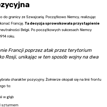
ozycyjna
 do granicy ze Szwajcarią. Początkowo Niemcy, realizując
okonać Francję.
Ta decyzja sprowokowała przystąpienie
ć neutralności Belgii. Po początkowych sukcesach Niemcy
914 roku.
nie Francji poprzez atak przez terytorium
wko Rosji, unikając w ten sposób wojny na dwa
ała charakter pozycyjny. Żołnierze okopali się na linii frontu
ego to:
ii w głąb
ed szturmem