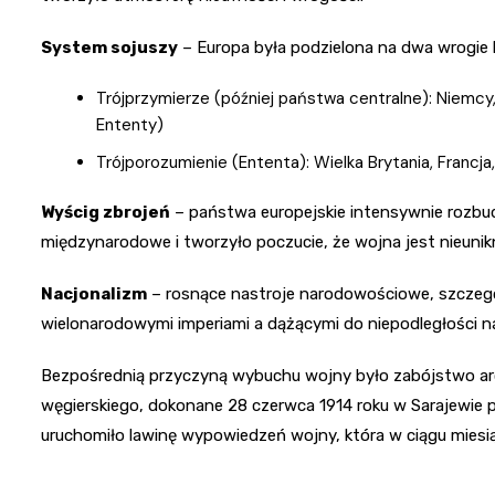
System sojuszy
– Europa była podzielona na dwa wrogie b
Trójprzymierze (później państwa centralne): Niemcy,
Ententy)
Trójporozumienie (Ententa): Wielka Brytania, Francja
Wyścig zbrojeń
– państwa europejskie intensywnie rozbud
międzynarodowe i tworzyło poczucie, że wojna jest nieunik
Nacjonalizm
– rosnące nastroje narodowościowe, szczegó
wielonarodowymi imperiami a dążącymi do niepodległości n
Bezpośrednią przyczyną wybuchu wojny było zabójstwo arc
węgierskiego, dokonane 28 czerwca 1914 roku w Sarajewie pr
uruchomiło lawinę wypowiedzeń wojny, która w ciągu miesią