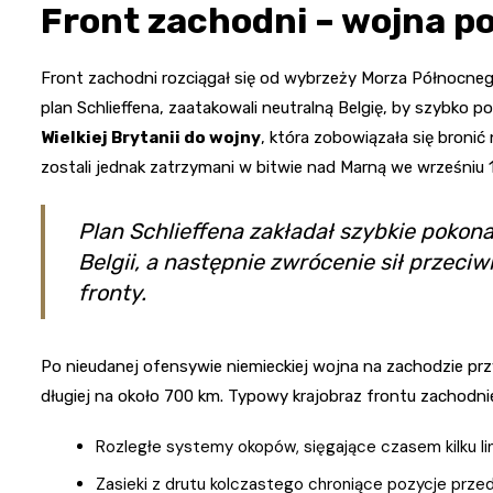
Front zachodni – wojna p
Front zachodni rozciągał się od wybrzeży Morza Północnego
plan Schlieffena, zaatakowali neutralną Belgię, by szybko p
Wielkiej Brytanii do wojny
, która zobowiązała się broni
zostali jednak zatrzymani w bitwie nad Marną we wrześniu 1
Plan Schlieffena zakładał szybkie pokona
Belgii, a następnie zwrócenie sił przeci
fronty.
Po nieudanej ofensywie niemieckiej wojna na zachodzie przybr
długiej na około 700 km. Typowy krajobraz frontu zachodni
Rozległe systemy okopów, sięgające czasem kilku lin
Zasieki z drutu kolczastego chroniące pozycje prz