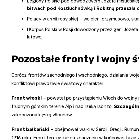
Legiony Polskie pod dowództwem Józefa Piłsudskie
bitwach pod Kostiuchnówką i Rokitną przeszła 
Polacy w armii rosyjskiej – wcieleni przymusowo, sta
I Korpus Polski w Rosji dowodzony przez gen. Józef
lutowej
Pozostałe fronty I wojny 
Oprócz frontów zachodniego i wschodniego, działania woje
konfliktowi prawdziwie światowy charakter:
Front włoski
– powstał po przystąpieniu Włoch do wojny p
trudnym górskim terenie Alp i nad rzeką Isonzo.
Szczególn
zakończona klęską Włochów.
Front bałkański
– obejmował walki w Serbii, Grecji, Rumuni
1916 roku. Front ten zyskał na znaczeniu w końcowej fazie w