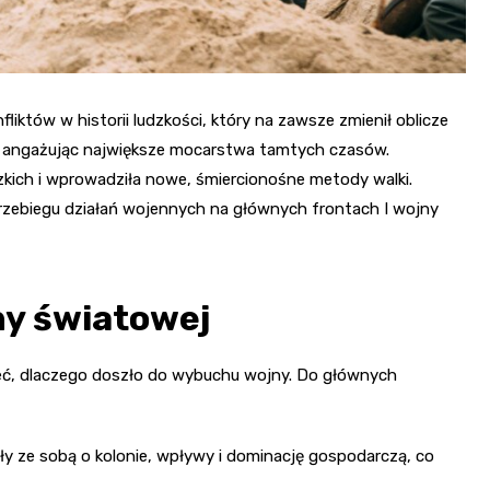
liktów w historii ludzkości, który na zawsze zmienił oblicze
ku, angażując największe mocarstwa tamtych czasów.
udzkich i wprowadziła nowe, śmiercionośne metody walki.
przebiegu działań wojennych na głównych frontach I wojny
ny światowej
eć, dlaczego doszło do wybuchu wojny. Do głównych
y ze sobą o kolonie, wpływy i dominację gospodarczą, co