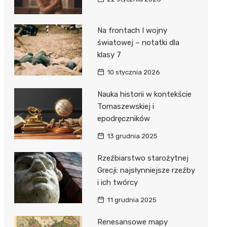
Na frontach I wojny
światowej – notatki dla
klasy 7
10 stycznia 2026
Nauka historii w kontekście
Tomaszewskiej i
epodręczników
13 grudnia 2025
Rzeźbiarstwo starożytnej
Grecji: najsłynniejsze rzeźby
i ich twórcy
11 grudnia 2025
Renesansowe mapy