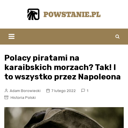
Skip
to
content
Polacy piratami na
karaibskich morzach? Tak! I
to wszystko przez Napoleona
Adam Borowiecki
7 lutego 2022
1
Historia Polski