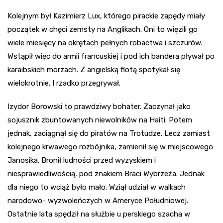
Kolejnym był Kazimierz Lux, którego pirackie zapędy miały
początek w chęci zemsty na Anglikach. Oni to więzili go
wiele miesięcy na okrętach pełnych robactwa i szczurów.
Wstąpił więc do armii francuskiej i pod ich banderą pływał po
karaibskich morzach. Z angielską flotą spotykał się
wielokrotnie. I rzadko przegrywał.
Izydor Borowski to prawdziwy bohater. Zaczynał jako
sojusznik zbuntowanych niewolników na Haiti. Potem
jednak, zaciągnął się do piratów na Trotudze. Lecz zamiast
kolejnego krwawego rozbójnika, zamienił się w miejscowego
Janosika. Bronił ludności przed wyzyskiem i
niesprawiedliwością, pod znakiem Braci Wybrzeża. Jednak
dla niego to wciąż było mało. Wziął udział w walkach
narodowo- wyzwoleńczych w Ameryce Południowej.
Ostatnie lata spędził na służbie u perskiego szacha w