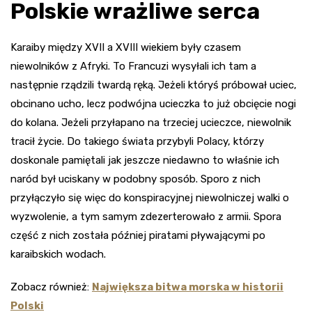
Polskie wrażliwe serca
Karaiby między XVII a XVIII wiekiem były czasem
niewolników z Afryki. To Francuzi wysyłali ich tam a
następnie rządzili twardą ręką. Jeżeli któryś próbował uciec,
obcinano ucho, lecz podwójna ucieczka to już obcięcie nogi
do kolana. Jeżeli przyłapano na trzeciej ucieczce, niewolnik
tracił życie. Do takiego świata przybyli Polacy, którzy
doskonale pamiętali jak jeszcze niedawno to właśnie ich
naród był uciskany w podobny sposób. Sporo z nich
przyłączyło się więc do konspiracyjnej niewolniczej walki o
wyzwolenie, a tym samym zdezerterowało z armii. Spora
część z nich została później piratami pływającymi po
karaibskich wodach.
Zobacz również:
Największa bitwa morska w historii
Polski