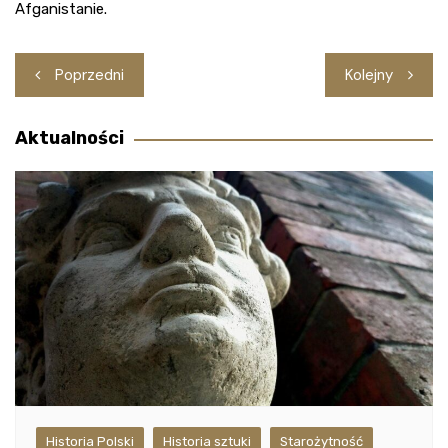
Afganistanie.
Nawigacja
Poprzedni
Kolejny
wpisu
Aktualności
Historia Polski
Historia sztuki
Starożytność