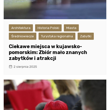
Architektura
Historia Polski
Miasta
Średniowiecze
Turystyka regionalna
Zabytki
Ciekawe miejsca w kujawsko-
pomorskim: Zbiór mało znanych
zabytków i atrakcji
2 sierpnia 2025