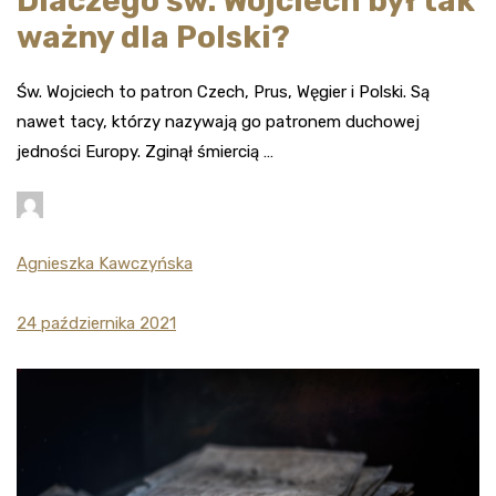
Dlaczego św. Wojciech był tak
ważny dla Polski?
Św. Wojciech to patron Czech, Prus, Węgier i Polski. Są
nawet tacy, którzy nazywają go patronem duchowej
jedności Europy. Zginął śmiercią …
Agnieszka Kawczyńska
24 października 2021