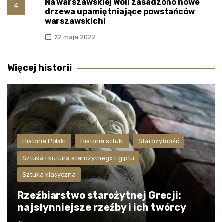
Na warszawskiej Woli zasadzono nowe
4
drzewa upamiętniające powstańców
warszawskich!
22 maja 2022
Więcej historii
Historia Polski
Historia sztuki
Starożytność
Sztuka i kultura starożytnego Egiptu
Sztuka klasyczna
Rzeźbiarstwo starożytnej Grecji:
najsłynniejsze rzeźby i ich twórcy