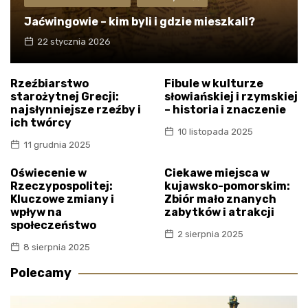
Jaćwingowie – kim byli i gdzie mieszkali?
22 stycznia 2026
Rzeźbiarstwo
Fibule w kulturze
starożytnej Grecji:
słowiańskiej i rzymskiej
najsłynniejsze rzeźby i
– historia i znaczenie
ich twórcy
10 listopada 2025
11 grudnia 2025
Oświecenie w
Ciekawe miejsca w
Rzeczypospolitej:
kujawsko-pomorskim:
Kluczowe zmiany i
Zbiór mało znanych
wpływ na
zabytków i atrakcji
społeczeństwo
2 sierpnia 2025
8 sierpnia 2025
Polecamy