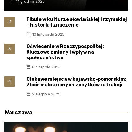
11 grudnia 2025
Fibule w kulturze słowiańskiej i rzymskiej
2
– historia i znaczenie
10 listopada 2025
Oświecenie w Rzeczypospolitej:
3
Kluczowe zmiany i wpływ na
społeczeństwo
8 sierpnia 2025
Ciekawe miejsca w kujawsko-pomorskim:
4
Zbiór mało znanych zabytków i atrakcji
2 sierpnia 2025
Warszawa