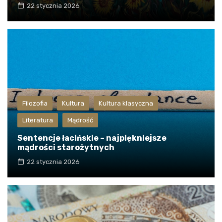
22 stycznia 2026
Filozofia
Kultura
Kultura klasyczna
Literatura
Mądrość
Sentencje łacińskie – najpiękniejsze
mądrości starożytnych
22 stycznia 2026