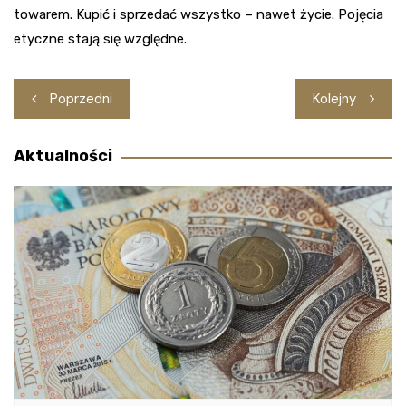
towarem. Kupić i sprzedać wszystko – nawet życie. Pojęcia
etyczne stają się względne.
Nawigacja
Poprzedni
Kolejny
wpisu
Aktualności