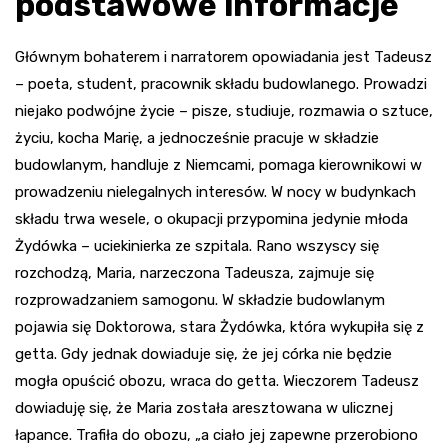
podstawowe informacje
Głównym bohaterem i narratorem opowiadania jest Tadeusz
– poeta, student, pracownik składu budowlanego. Prowadzi
niejako podwójne życie – pisze, studiuje, rozmawia o sztuce,
życiu, kocha Marię, a jednocześnie pracuje w składzie
budowlanym, handluje z Niemcami, pomaga kierownikowi w
prowadzeniu nielegalnych interesów. W nocy w budynkach
składu trwa wesele, o okupacji przypomina jedynie młoda
Żydówka – uciekinierka ze szpitala. Rano wszyscy się
rozchodzą, Maria, narzeczona Tadeusza, zajmuje się
rozprowadzaniem samogonu. W składzie budowlanym
pojawia się Doktorowa, stara Żydówka, która wykupiła się z
getta. Gdy jednak dowiaduje się, że jej córka nie będzie
mogła opuścić obozu, wraca do getta. Wieczorem Tadeusz
dowiaduję się, że Maria została aresztowana w ulicznej
łapance. Trafiła do obozu, „a ciało jej zapewne przerobiono