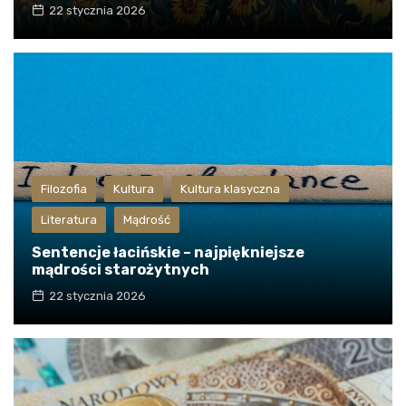
22 stycznia 2026
Filozofia
Kultura
Kultura klasyczna
Literatura
Mądrość
Sentencje łacińskie – najpiękniejsze
mądrości starożytnych
22 stycznia 2026