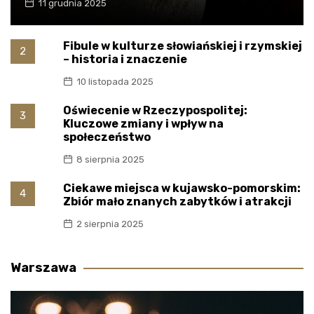
11 grudnia 2025
Fibule w kulturze słowiańskiej i rzymskiej
2
– historia i znaczenie
10 listopada 2025
Oświecenie w Rzeczypospolitej:
3
Kluczowe zmiany i wpływ na
społeczeństwo
8 sierpnia 2025
Ciekawe miejsca w kujawsko-pomorskim:
4
Zbiór mało znanych zabytków i atrakcji
2 sierpnia 2025
Warszawa