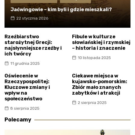
Jaćwingowie – kim byli i gdzie mieszkali?
22 stycznia 2026
Rzeźbiarstwo
Fibule w kulturze
starożytnej Grecji:
słowiańskiej i rzymskiej
najsłynniejsze rzeźby i
– historia i znaczenie
ich twórcy
10 listopada 2025
11 grudnia 2025
Oświecenie w
Ciekawe miejsca w
Rzeczypospolitej:
kujawsko-pomorskim:
Kluczowe zmiany i
Zbiór mało znanych
wpływ na
zabytków i atrakcji
społeczeństwo
2 sierpnia 2025
8 sierpnia 2025
Polecamy