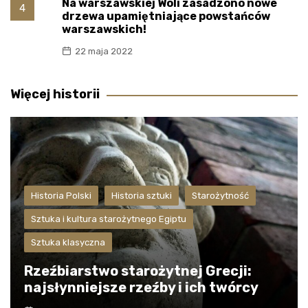
Na warszawskiej Woli zasadzono nowe
4
drzewa upamiętniające powstańców
warszawskich!
22 maja 2022
Więcej historii
Historia Polski
Historia sztuki
Starożytność
Sztuka i kultura starożytnego Egiptu
Sztuka klasyczna
Rzeźbiarstwo starożytnej Grecji:
najsłynniejsze rzeźby i ich twórcy