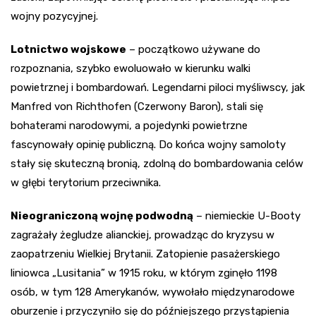
wojny pozycyjnej.
Lotnictwo wojskowe
– początkowo używane do
rozpoznania, szybko ewoluowało w kierunku walki
powietrznej i bombardowań. Legendarni piloci myśliwscy, jak
Manfred von Richthofen (Czerwony Baron), stali się
bohaterami narodowymi, a pojedynki powietrzne
fascynowały opinię publiczną. Do końca wojny samoloty
stały się skuteczną bronią, zdolną do bombardowania celów
w głębi terytorium przeciwnika.
Nieograniczoną wojnę podwodną
– niemieckie U-Booty
zagrażały żegludze alianckiej, prowadząc do kryzysu w
zaopatrzeniu Wielkiej Brytanii. Zatopienie pasażerskiego
liniowca „Lusitania” w 1915 roku, w którym zginęło 1198
osób, w tym 128 Amerykanów, wywołało międzynarodowe
oburzenie i przyczyniło się do późniejszego przystąpienia