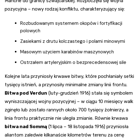
Manche do granicy szwajcarskiej. Rozpoczęła się wojna
pozycyjna – nowy rodzaj konfliktu, charakteryzujący się:
Rozbudowanym systemem okopów i fortyfikacji
polowych
Zasiekami z drutu kolczastego i polami minowymi
Masowym użyciem karabinów maszynowych
Ostrzałem artyleryjskim o bezprecedensowej sile
Kolejne lata przyniosły krwawe bitwy, które pochłaniały setki
tysięcy istnień, a przynosiły minimalne zmiany linii frontu.
Bitwa pod Verdun
(luty-grudzień 1916) stała się symbolem
wyniszczającej wojny pozycyjnej – w ciągu 10 miesięcy walk
zginęło lub zostało rannych około 700 tysięcy żołnierzy, a
linia frontu praktycznie nie uległa zmianie. Równie krwawa
bitwa nad Sommą
(1 lipca – 18 listopada 1916) przyniosła
aliantom zaledwie kilkanaście kilometrów terenu za cenę