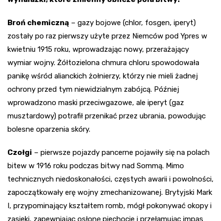
Broń chemiczną
– gazy bojowe (chlor, fosgen, iperyt)
zostały po raz pierwszy użyte przez Niemców pod Ypres w
kwietniu 1915 roku, wprowadzając nowy, przerażający
wymiar wojny. Żółtozielona chmura chloru spowodowała
panikę wśród alianckich żołnierzy, którzy nie mieli żadnej
ochrony przed tym niewidzialnym zabójcą. Później
wprowadzono maski przeciwgazowe, ale iperyt (gaz
musztardowy) potrafił przenikać przez ubrania, powodując
bolesne oparzenia skóry.
Czołgi
– pierwsze pojazdy pancerne pojawiły się na polach
bitew w 1916 roku podczas bitwy nad Sommą. Mimo
technicznych niedoskonałości, częstych awarii i powolności,
zapoczątkowały erę wojny zmechanizowanej. Brytyjski Mark
I, przypominający kształtem romb, mógł pokonywać okopy i
zasieki, zapewniając osłonę piechocie i przełamując impas