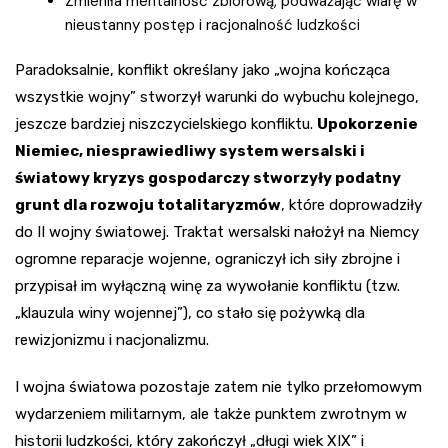
Zmieniła mentalność zbiorową, podważając wiarę w
nieustanny postęp i racjonalność ludzkości
Paradoksalnie, konflikt określany jako „wojna kończąca
wszystkie wojny” stworzył warunki do wybuchu kolejnego,
jeszcze bardziej niszczycielskiego konfliktu.
Upokorzenie
Niemiec, niesprawiedliwy system wersalski i
światowy kryzys gospodarczy stworzyły podatny
grunt dla rozwoju totalitaryzmów
, które doprowadziły
do II wojny światowej. Traktat wersalski nałożył na Niemcy
ogromne reparacje wojenne, ograniczył ich siły zbrojne i
przypisał im wyłączną winę za wywołanie konfliktu (tzw.
„klauzula winy wojennej”), co stało się pożywką dla
rewizjonizmu i nacjonalizmu.
I wojna światowa pozostaje zatem nie tylko przełomowym
wydarzeniem militarnym, ale także punktem zwrotnym w
historii ludzkości, który zakończył „długi wiek XIX” i