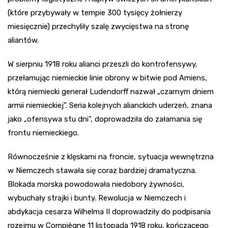
(które przybywały w tempie 300 tysięcy żołnierzy
miesięcznie) przechyliły szalę zwycięstwa na stronę
aliantów.
W sierpniu 1918 roku alianci przeszli do kontrofensywy,
przełamując niemieckie linie obrony w bitwie pod Amiens,
którą niemiecki generał Ludendorff nazwał „czarnym dniem
armii niemieckiej”. Seria kolejnych alianckich uderzeń, znana
jako „ofensywa stu dni”, doprowadziła do załamania się
frontu niemieckiego.
Równocześnie z klęskami na froncie, sytuacja wewnętrzna
w Niemczech stawała się coraz bardziej dramatyczna.
Blokada morska powodowała niedobory żywności,
wybuchały strajki i bunty. Rewolucja w Niemczech i
abdykacja cesarza Wilhelma II doprowadziły do podpisania
rozejmu w Compiègne 11 listopada 1918 roku, kończącego