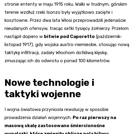
stronie ententy w maju 1915 roku. Walki w trudnym, górskim
terenie wzdłuż rzeki Isonzo były wyjątkowo zacięte i
kosztowne. Przez dwa lata Włosi przeprowadzili jedenaście
nieudanych ofensyw, tracąc setki tysięcy żołnierzy. Przełom
nastąpił dopiero w
bitwie pod Caporetto
(październik-
listopad 1917), gdy wojska austro-niemieckie, stosując nową
taktykę infiltracji, zadały Włochom dotkliwą klęskę,
zmuszając ich do odwrotu o ponad 100 kilometrów.
Nowe technologie i
taktyki wojenne
I wojna światowa przyniosła rewolucję w sposobie
prowadzenia działań wojennych.
Po raz pierwszy na
masową skalę zastosowano śmiercionośne
wynalazki, które zmieniły oblicze pola bitwy: