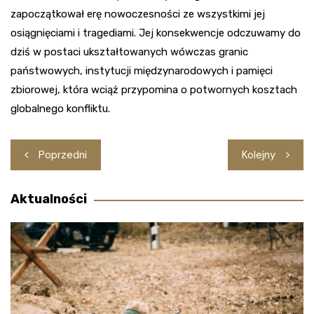
zapoczątkował erę nowoczesności ze wszystkimi jej
osiągnięciami i tragediami. Jej konsekwencje odczuwamy do
dziś w postaci ukształtowanych wówczas granic
państwowych, instytucji międzynarodowych i pamięci
zbiorowej, która wciąż przypomina o potwornych kosztach
globalnego konfliktu.
Nawigacja
Poprzedni
Kolejny
wpisu
Aktualności