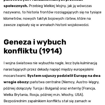
społecznych.
Przebieg Wielkiej Wojny, jak ją wówczas
nazywano, to historia frontów rozciągających się na tysiące
kilometrów, nowych taktyk bojowych i bitew, które na
zawsze zapisały się w annałach historii wojskowości.
Geneza i wybuch
konfliktu (1914)
I wojna światowa nie wybuchła nagle, lecz była kulminacją
narastających przez dekady napięć między europejskimi
mocarstwami.
System sojuszy podzielił Europę na dwa
wrogie obozy:
państwa centralne (Niemcy, Austro-Węgry,
później dołączyły Turcja i Bułgaria) oraz ententę (Francja,
Wielka Brytania, Rosja, później m.in. Włochy, USA).
Bezpośrednim zapalnikiem konfliktu stał się zamach w