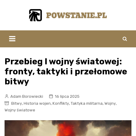
Skip
to
content
Przebieg I wojny światowej:
fronty, taktyki i przełomowe
bitwy
Adam Borowiecki
16 lipca 2025
,
,
,
,
,
Bitwy
Historia wojen
Konflikty
Taktyka militarna
Wojny
Wojny światowe