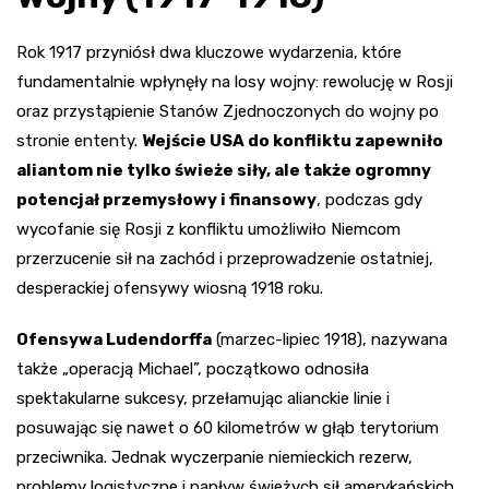
Rok 1917 przyniósł dwa kluczowe wydarzenia, które
fundamentalnie wpłynęły na losy wojny: rewolucję w Rosji
oraz przystąpienie Stanów Zjednoczonych do wojny po
stronie ententy.
Wejście USA do konfliktu zapewniło
aliantom nie tylko świeże siły, ale także ogromny
potencjał przemysłowy i finansowy
, podczas gdy
wycofanie się Rosji z konfliktu umożliwiło Niemcom
przerzucenie sił na zachód i przeprowadzenie ostatniej,
desperackiej ofensywy wiosną 1918 roku.
Ofensywa Ludendorffa
(marzec-lipiec 1918), nazywana
także „operacją Michael”, początkowo odnosiła
spektakularne sukcesy, przełamując alianckie linie i
posuwając się nawet o 60 kilometrów w głąb terytorium
przeciwnika. Jednak wyczerpanie niemieckich rezerw,
problemy logistyczne i napływ świeżych sił amerykańskich