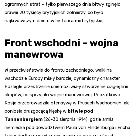
ogromnych strat – tylko pierwszego dnia bitwy zginęło
prawie 20 tysięcy brytyjskich żołnierzy, co było
najkrwawszym dniem w historii armii brytyjskiej.
Front wschodni – wojna
manewrowa
W przeciwieństwie do frontu zachodniego, walki na
wschodzie Europy miały bardziej dynamiczny charakter.
Rozległe przestrzenie uniemożliwiały stworzenie ciągłej linii
okopów, co sprzyjało wojnie manewrowej. Początkowo
Rosja przeprowadziła ofensywę w Prusach Wschodnich, ale
poniosła druzgocącą klęskę w
bitwie pod
Tannenbergiem
(26-30 sierpnia 1914), gdzie armia
niemiecka pod dowództwem Paula von Hindenburga i Ericha
Ludendorffa otoczyła i zniszczyła znaczną część sił