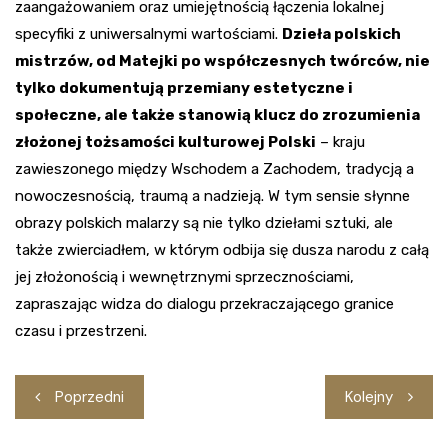
zaangażowaniem oraz umiejętnością łączenia lokalnej
specyfiki z uniwersalnymi wartościami.
Dzieła polskich
mistrzów, od Matejki po współczesnych twórców, nie
tylko dokumentują przemiany estetyczne i
społeczne, ale także stanowią klucz do zrozumienia
złożonej tożsamości kulturowej Polski
– kraju
zawieszonego między Wschodem a Zachodem, tradycją a
nowoczesnością, traumą a nadzieją. W tym sensie słynne
obrazy polskich malarzy są nie tylko dziełami sztuki, ale
także zwierciadłem, w którym odbija się dusza narodu z całą
jej złożonością i wewnętrznymi sprzecznościami,
zapraszając widza do dialogu przekraczającego granice
czasu i przestrzeni.
Nawigacja
Poprzedni
Kolejny
wpisu