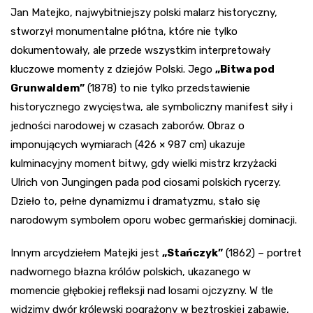
Jan Matejko, najwybitniejszy polski malarz historyczny,
stworzył monumentalne płótna, które nie tylko
dokumentowały, ale przede wszystkim interpretowały
kluczowe momenty z dziejów Polski. Jego
„Bitwa pod
Grunwaldem”
(1878) to nie tylko przedstawienie
historycznego zwycięstwa, ale symboliczny manifest siły i
jedności narodowej w czasach zaborów. Obraz o
imponujących wymiarach (426 × 987 cm) ukazuje
kulminacyjny moment bitwy, gdy wielki mistrz krzyżacki
Ulrich von Jungingen pada pod ciosami polskich rycerzy.
Dzieło to, pełne dynamizmu i dramatyzmu, stało się
narodowym symbolem oporu wobec germańskiej dominacji.
Innym arcydziełem Matejki jest
„Stańczyk”
(1862) – portret
nadwornego błazna królów polskich, ukazanego w
momencie głębokiej refleksji nad losami ojczyzny. W tle
widzimy dwór królewski pogrążony w beztroskiej zabawie,