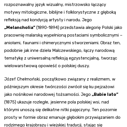
rozpoznawalny język wizualny, mistrzowsko łączący
motywy mitologiczne, biblijne i folklorystyczne z głęboką
refleksją nad kondycją artysty i narodu. Jego
„Melancholia”
(1890-1894) przedstawia alegorię Polski jako
pracownię malarską wypełnioną postaciami symbolicznymi –
aniołami, faunami i chimerycznymi stworzeniami. Obraz ten,
podobnie jak inne dzieła Malczewskiego, łączy narodową
tematykę z uniwersalną refleksją egzystencjalną, tworząc
wielowarstwową opowieść o polskiej duszy.
Józef Chełmoński, początkowo związany z realizmem, w
późniejszym okresie twórczości zwrócił się ku pejzażowi
jako nośnikowi narodowej tożsamości. Jego
„Babie lato”
(1875) ukazuje rozległe, jesienne pola polskiej wsi, nad
którymi unoszą się delikatne nitki pajęczyny. Ten pozornie
prosty w formie obraz emanuje głębokim przywiązaniem do
rodzimego krajobrazu i wiejskiej tradycji, stając się