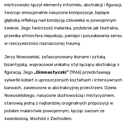
mistrzowsko łączył elementy informelu, abstrakcji i figuracji,
tworząc emocjonalnie nasycone kompozycje, będące
głęboką refleksją nad kondycją człowieka w powojennym
świecie. Jego twórczość malarska, podobnie jak teatralna,
przenika atmosfera niepokoju, pamięci i poszukiwania sensu
w rzeczywistości naznaczonej traumą.
Jerzy Nowosielski, zafascynowany ikonami i sztuką
bizantyjską, wypracował unikalny styl łączący abstrakcję z
figuracją. Jego
„Gimnastyczki”
(1966) przedstawiają
sylwetki kobiet o uproszczonych kształtach i intensywnych
barwach, zawieszone w abstrakcyjnej przestrzeni. Dzieła
Nowosielskiego, nasycone duchowością i mistycyzmem,
stanowią jedną z najbardziej oryginalnych propozycji w
polskim malarstwie powojennym, łącząc sacrum ze
świeckością, Wschód z Zachodem.