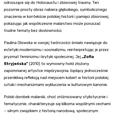
odnoszące się do Holocaustu i zbiorowej traumy. Ten
pozornie prosty obraz nabiera głębokiego, symbolicznego
znaczenia w kontekście polskiej historii i pamięci zbiorowej,
pokazując jak współczesne malarstwo może poruszać
trudne tematy bez dosłowności.
Paulina Ołowska w swojej twórczości śmiało nawiązuje do
estetyki modernizmu i socrealizmu, reinterpretując je przez
pryzmat feminizmu i krytyki społecznej. Jej
„Zofia
Stryjeńska”
(2010) to wymowny hołd złożony
zapomnianej artystce międzywojnia, będący jednocześnie
przenikliwą refleksją nad miejscem kobiet w historii polskiej
sztuki i mechanizmami wykluczenia w kulturowym kanonie.
Polski dorobek malarski, choć zróżnicowany stylistycznie i
tematycznie, charakteryzuje się kilkoma wspólnymi cechami
– silnym związkiem z historią narodową, społecznym