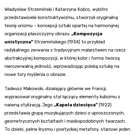
Władysław Strzemiński i Katarzyna Kobro, wybitni
przedstawiciele konstruktywizmu, stworzyli oryginalną
teorię unizmu – koncepcji sztuki opartej na harmonijnej
organizacji płaszczyzny obrazu.
„Kompozycja
unistyczna”
Strzemińskiego (1934) to przykład
radykalnego zerwania z tradycyjnym malarstwem na rzecz
abstrakcyjnej kompozycji, w której kolor i forma tworzą
nierozerwalną jedność, wprowadzając polską sztukę na
nowe tory myślenia o obrazie.
Tadeusz Makowski, działający głównie we Francji,
wypracował oryginalny styl łączący elementy kubizmu z
naiwną stylizacją. Jego
„Kapela dziecięca”
(1922)
przedstawia grupę muzykujących dzieci o uproszczonych,
geometrycznych kształtach i maskopodobnych twarzach.
To dzieło, pełne liryzmu i poetyckiej metafory, stanowi jeden