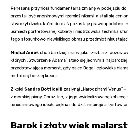
Renesans przyniósł fundamentalną zmianę w podejściu do szt
przestali być anonimowymi rzemieślnikami, a stali się ceni
stworzył dzieło, które do dziś pozostaje prawdopodobnie 
uśmiech portretowanej kobiety i mistrzowska technika sfum
tego stosunkowo niewielkiego obrazu przedmiot nieustające
Michał Anioł
, choć bardziej znany jako rzeźbiarz, pozosta
których „Stworzenie Adama” stało się jednym z najbardziej
przedstawiająca moment, gdy palce Boga i człowieka niemal s
metaforą boskiej kreacji.
Z kolei
Sandro Botticelli
zasłynął „Narodzinami Wenus” – 
z morskiej piany. Obraz ten, z jego wyidealizowaną kobiecą s
renesansowego ideału piękna i do dziś inspiruje artystów o
Barok i złoty wiek malars