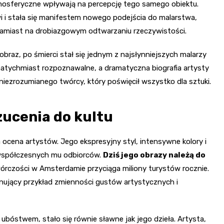
tmosferyczne wpływają na percepcję tego samego obiektu.
 i stała się manifestem nowego podejścia do malarstwa,
amiast na drobiazgowym odtwarzaniu rzeczywistości.
 obraz, po śmierci stał się jednym z najsłynniejszych malarzy
ła natychmiast rozpoznawalne, a dramatyczna biografia artysty
niezrozumianego twórcy, który poświęcił wszystko dla sztuki.
ucenia do kultu
 ocena artystów. Jego ekspresyjny styl, intensywne kolory i
 współczesnych mu odbiorców.
Dziś jego obrazy należą do
rczości w Amsterdamie przyciąga miliony turystów rocznie.
ynujący przykład zmienności gustów artystycznych i
ubóstwem, stało się równie sławne jak jego dzieła. Artysta,