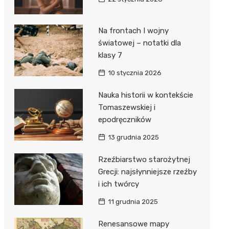
Na frontach I wojny
światowej – notatki dla
klasy 7
10 stycznia 2026
Nauka historii w kontekście
Tomaszewskiej i
epodręczników
13 grudnia 2025
Rzeźbiarstwo starożytnej
Grecji: najsłynniejsze rzeźby
i ich twórcy
11 grudnia 2025
Renesansowe mapy