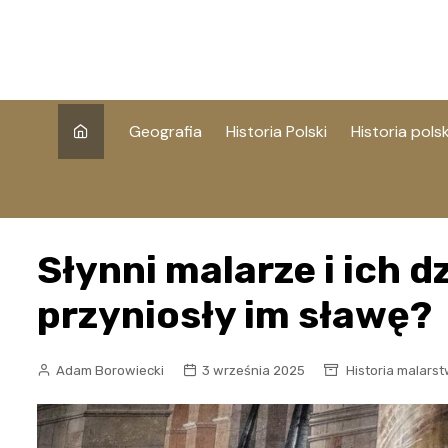
Skip
to
content
Geografia
Historia Polski
Historia polsk
Słynni malarze i ich d
przyniosły im sławę?
Adam Borowiecki
3 września 2025
Historia malars