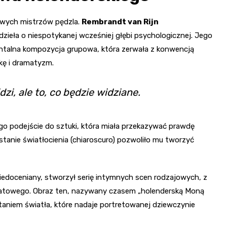
owych mistrzów pędzla.
Rembrandt van Rijn
dzieła o niespotykanej wcześniej głębi psychologicznej. Jego
ntalna kompozycja grupowa, która zerwała z konwencją
ę i dramatyzm.
zi, ale to, co będzie widziane.
o podejście do sztuki, która miała przekazywać prawdę
stanie światłocienia (chiaroscuro) pozwoliło mu tworzyć
iedoceniany, stworzył serię intymnych scen rodzajowych, z
wiatowego. Obraz ten, nazywany czasem „holenderską Moną
taniem światła, które nadaje portretowanej dziewczynie