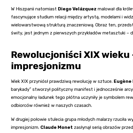
W Hiszpanii natomiast
Diego Velázquez
malował dla króle
fascynujące studium relacji między artystą, modelami i widz
wielowarstwową strukturą znaczeniową. Obraz ten, przedsta
świty, jest jednym z pierwszych przykładów metasztuki – dz
Rewolucjoniści XIX wieku
impresjonizmu
Wiek XIX przyniósł prawdziwą rewolucję w sztuce.
Eugène 
barykady” stworzył polityczny manifest i jednocześnie ar
emocjonalny ładunek tego płótna uczyniły je symbolem rew
odbiorców również w naszych czasach.
W drugiej połowie stulecia grupa młodych malarzy rzuciła
impresjonizm.
Claude Monet
zasłynął serią obrazów prze