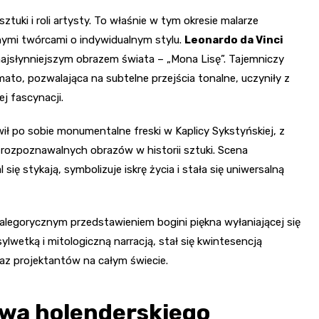
uki i roli artysty. To właśnie w tym okresie malarze
onymi twórcami o indywidualnym stylu.
Leonardo da Vinci
najsłynniejszym obrazem świata – „Mona Lisę”. Tajemniczy
ato, pozwalająca na subtelne przejścia tonalne, uczyniły z
j fascynacji.
wił po sobie monumentalne freski w Kaplicy Sykstyńskiej, z
 rozpoznawalnych obrazów w historii sztuki. Scena
ię stykają, symbolizuje iskrę życia i stała się uniwersalną
alegorycznym przedstawieniem bogini piękna wyłaniającej się
ylwetką i mitologiczną narracją, stał się kwintesencją
raz projektantów na całym świecie.
twa holenderskiego