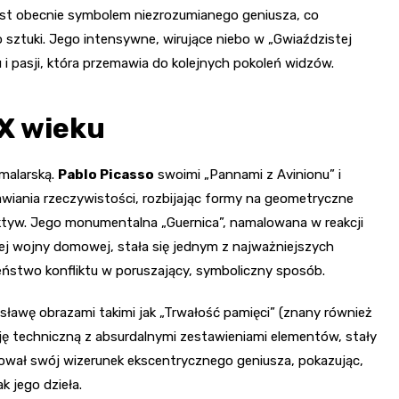
 jest obecnie symbolem niezrozumianego geniusza, co
 sztuki. Jego intensywne, wirujące niebo w „Gwiaździstej
i pasji, która przemawia do kolejnych pokoleń widzów.
X wieku
 malarską.
Pablo Picasso
swoimi „Pannami z Avinionu” i
iania rzeczywistości, rozbijając formy na geometryczne
ektyw. Jego monumentalna „Guernica”, namalowana w reakcji
ej wojny domowej, stała się jednym z najważniejszych
stwo konfliktu w poruszający, symboliczny sposób.
 sławę obrazami takimi jak „Trwałość pamięci” (znany również
yzję techniczną z absurdalnymi zestawieniami elementów, stały
reował swój wizerunek ekscentrycznego geniusza, pokazując,
 jego dzieła.