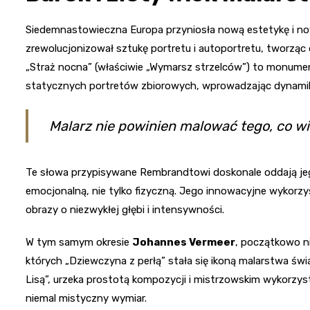
Siedemnastowieczna Europa przyniosła nową estetykę i n
zrewolucjonizował sztukę portretu i autoportretu, tworząc 
„Straż nocna” (właściwie „Wymarsz strzelców”) to monume
statycznych portretów zbiorowych, wprowadzając dynamik
Malarz nie powinien malować tego, co wid
Te słowa przypisywane Rembrandtowi doskonale oddają jeg
emocjonalną, nie tylko fizyczną. Jego innowacyjne wykorzy
obrazy o niezwykłej głębi i intensywności.
W tym samym okresie
Johannes Vermeer
, początkowo n
których „Dziewczyna z perłą” stała się ikoną malarstwa ś
Lisą”, urzeka prostotą kompozycji i mistrzowskim wykorzys
niemal mistyczny wymiar.