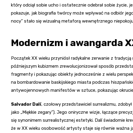
który odciął sobie ucho i ostatecznie odebrał sobie życie,
pokazuje, jak biografia twórcy może wpływać na odbiór jego
nocy” stało się wizualną metaforą wewnętrznego niepokoju 
Modernizm i awangarda X
Początek XX wieku przyniósł radykalne zerwanie z tradycją
późniejszym kubizmem zrewolucjonizował sposób przedstaw
fragmenty i pokazując obiekty jednocześnie z wielu persp
na bombardowanie baskijskiego miasta podczas hiszpański
antywojennowych manifestów w sztuce, pokazując okrucień
Salvador Dalí
, czołowy przedstawiciel surrealizmu, zdobył
jako „Miękkie zegary”). Jego oniryczne wizje, łączące prec
się synonimem surrealistycznej estetyki. Dalí świadomie k
że w XX wieku osobowość artysty staje się równie ważna jak