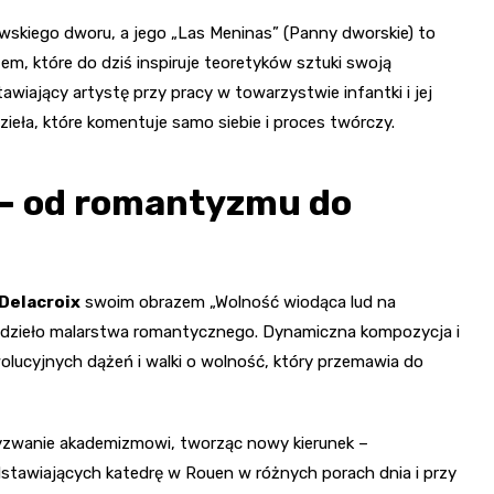
wskiego dworu, a jego „Las Meninas” (Panny dworskie) to
em, które do dziś inspiruje teoretyków sztuki swoją
wiający artystę przy pracy w towarzystwie infantki i jej
ieła, które komentuje samo siebie i proces twórczy.
 – od romantyzmu do
Delacroix
swoim obrazem „Wolność wiodąca lud na
cydzieło malarstwa romantycznego. Dynamiczna kompozycja i
olucyjnych dążeń i walki o wolność, który przemawia do
 wyzwanie akademizmowi, tworząc nowy kierunek –
dstawiających katedrę w Rouen w różnych porach dnia i przy