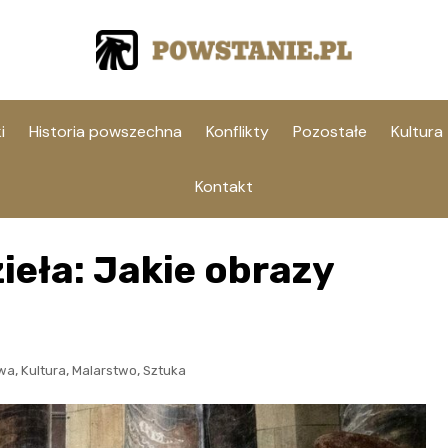
i
Historia powszechna
Konflikty
Pozostałe
Kultura
Kontakt
zieła: Jakie obrazy
,
,
,
twa
Kultura
Malarstwo
Sztuka