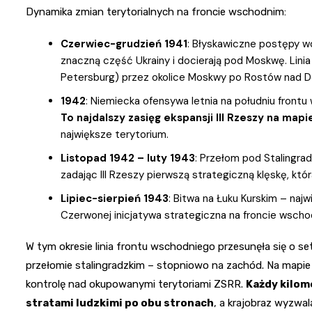
Dynamika zmian terytorialnych na froncie wschodnim:
Czerwiec-grudzień 1941
: Błyskawiczne postępy woj
znaczną część Ukrainy i docierają pod Moskwę. Linia
Petersburg) przez okolice Moskwy po Rostów nad 
1942
: Niemiecka ofensywa letnia na południu frontu
To najdalszy zasięg ekspansji III Rzeszy na map
największe terytorium.
Listopad 1942 – luty 1943
: Przełom pod Stalingra
zadając III Rzeszy pierwszą strategiczną klęskę, kt
Lipiec-sierpień 1943
: Bitwa na Łuku Kurskim – najw
Czerwonej inicjatywa strategiczna na froncie wscho
W tym okresie linia frontu wschodniego przesunęła się o se
przełomie stalingradzkim – stopniowo na zachód. Na mapie 
kontrolę nad okupowanymi terytoriami ZSRR.
Każdy kilom
stratami ludzkimi po obu stronach
, a krajobraz wyzwal