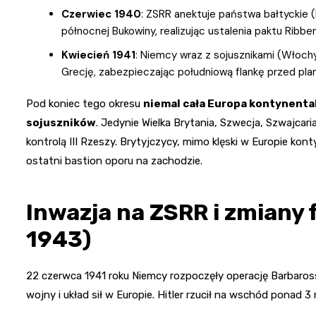
Czerwiec 1940
: ZSRR anektuje państwa bałtyckie (L
północnej Bukowiny, realizując ustalenia paktu Ribb
Kwiecień 1941
: Niemcy wraz z sojusznikami (Włochy,
Grecję, zabezpieczając południową flankę przed pla
Pod koniec tego okresu
niemal cała Europa kontynental
sojuszników
. Jedynie Wielka Brytania, Szwecja, Szwajcari
kontrolą III Rzeszy. Brytyjczycy, mimo klęski w Europie ko
ostatni bastion oporu na zachodzie.
Inwazja na ZSRR i zmiany
1943)
22 czerwca 1941 roku Niemcy rozpoczęły operację Barbaross
wojny i układ sił w Europie. Hitler rzucił na wschód ponad 3 