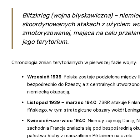
Blitzkrieg (wojna błyskawiczna) – niemie
skoordynowanych atakach z użyciem wojs
zmotoryzowanej, mająca na celu przełaman
jego terytorium.
Chronologia zmian terytorialnych w pierwszej fazie wojny:
Wrzesień 1939
: Polska zostaje podzielona między I
bezpośrednio do Rzeszy, a z centralnych utworzon
niemiecką okupacją.
Listopad 1939 – marzec 1940
: ZSRR atakuje Finla
fińskiego, w tym strategiczne obszary wokół Lening
Kwiecień-czerwiec 1940
: Niemcy zajmują Danię, N
zachodnia Francja znalazła się pod bezpośrednią ok
państwo Vichy z marszałkiem Pétainem na czele.