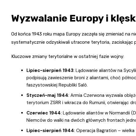
Wyzwalanie Europy i klęsk
Od końca 1943 roku mapa Europy zaczęła się zmieniać na ni
systematycznie odzyskiwali utracone terytoria, zaciskając p
Kluczowe zmiany terytorialne w ostatniej fazie wojny:
Lipiec-sierpień 1943
: Lądowanie aliantów na Sycyl
podpisują zawieszenie broni z aliantami, choć półno
faszystowskiej Republiki Salò.
Styczeń-maj 1944
: Armia Czerwona wyzwala oblęż
terytorium ZSRR i wkracza do Rumunii, otwierając dr
Czerwiec 1944
: Lądowanie aliantów w Normandii (D
Niemców do walki na dwóch głównych frontach jedn
Lipiec-sierpień 1944
: Operacja Bagration – wielk