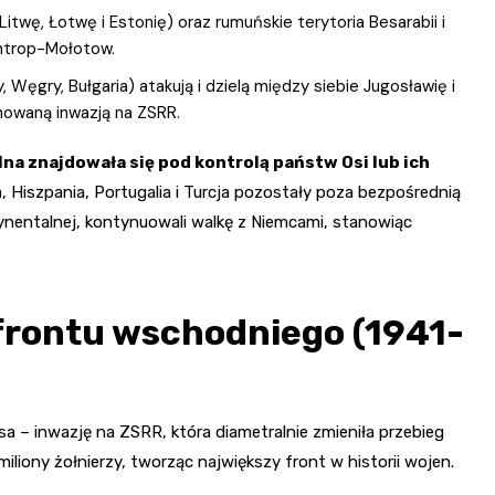
itwę, Łotwę i Estonię) oraz rumuńskie terytoria Besarabii i
entrop-Mołotow.
 Węgry, Bułgaria) atakują i dzielą między siebie Jugosławię i
nowaną inwazją na ZSRR.
na znajdowała się pod kontrolą państw Osi lub ich
a, Hiszpania, Portugalia i Turcja pozostały poza bezpośrednią
ntynentalnej, kontynuowali walkę z Niemcami, stanowiąc
 frontu wschodniego (1941-
a – inwazję na ZSRR, która diametralnie zmieniła przebieg
miliony żołnierzy, tworząc największy front w historii wojen.