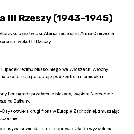
a III Rzeszy (1943-1945)
ekorzyść państw Osi. Alianci zachodni i Armia Czerwona
ierścień wokół III Rzeszy.
ii i upadek reżimu Mussoliniego we Włoszech. Włochy
cna część kraju pozostaje pod kontrolą niemiecką i
ony Leningrad i przełamuje blokadę, wypiera Niemców z
ogę na Bałkany.
-Day) otwiera drugi front w Europie Zachodniej, zmuszając
ocześnie.
a ofensywa sowiecka, która doprowadziła do wyzwolenia