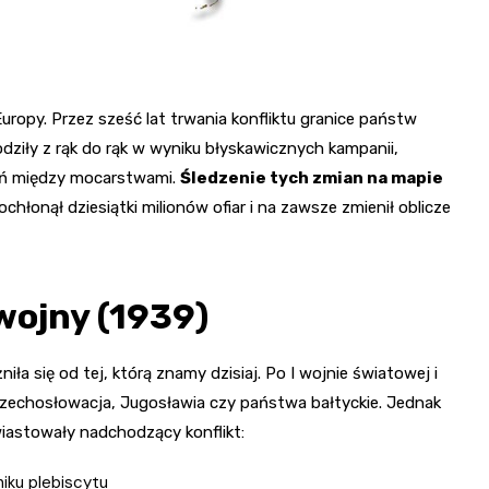
Europy. Przez sześć lat trwania konfliktu granice państw
odziły z rąk do rąk w wyniku błyskawicznych kampanii,
eń między mocarstwami.
Śledzenie tych zmian na mapie
pochłonął dziesiątki milionów ofiar i na zawsze zmienił oblicze
ojny (1939)
a się od tej, którą znamy dzisiaj. Po I wojnie światowej i
Czechosłowacja, Jugosławia czy państwa bałtyckie. Jednak
wiastowały nadchodzący konflikt:
iku plebiscytu