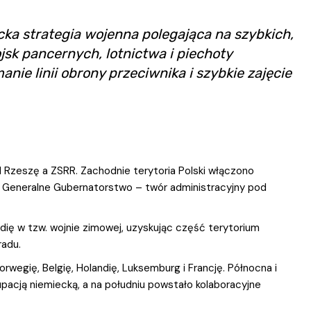
cka strategia wojenna polegająca na szybkich,
k pancernych, lotnictwa i piechoty
ie linii obrony przeciwnika i szybkie zajęcie
II Rzeszę a ZSRR. Zachodnie terytoria Polski włączono
o Generalne Gubernatorstwo – twór administracyjny pod
ndię w tzw. wojnie zimowej, uzyskując część terytorium
radu.
orwegię, Belgię, Holandię, Luksemburg i Francję. Północna i
upacją niemiecką, a na południu powstało kolaboracyjne