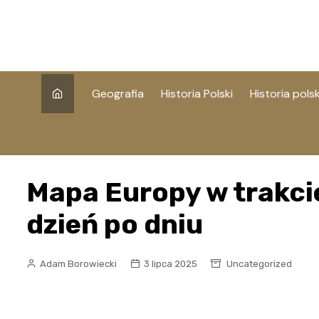
Skip
to
content
Geografia
Historia Polski
Historia polsk
Mapa Europy w trakcie
dzień po dniu
Adam Borowiecki
3 lipca 2025
Uncategorized