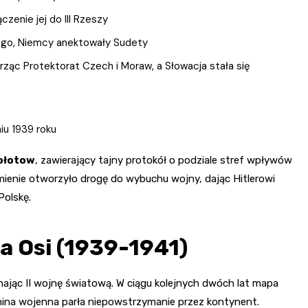
czenie jej do III Rzeszy
iego, Niemcy anektowały Sudety
ząc Protektorat Czech i Moraw, a Słowacja stała się
iu 1939 roku
Mołotow
, zawierający tajny protokół o podziale stref wpływów
mienie otworzyło drogę do wybuchu wojny, dając Hitlerowi
Polskę.
a Osi (1939-1941)
nając II wojnę światową. W ciągu kolejnych dwóch lat mapa
ina wojenna parła niepowstrzymanie przez kontynent.