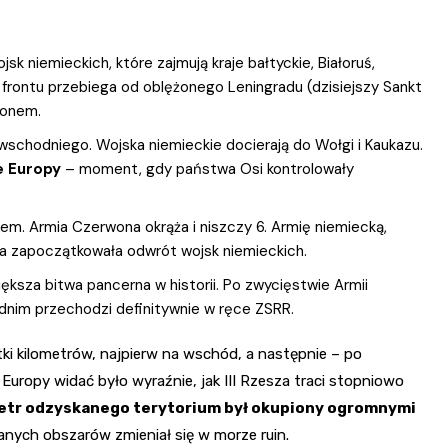
sk niemieckich, które zajmują kraje bałtyckie, Białoruś,
 frontu przebiega od oblężonego Leningradu (dzisiejszy Sankt
Donem.
 wschodniego. Wojska niemieckie docierają do Wołgi i Kaukazu.
ie Europy
– moment, gdy państwa Osi kontrolowały
dem. Armia Czerwona okrąża i niszczy 6. Armię niemiecką,
óra zapoczątkowała odwrót wojsk niemieckich.
iększa bitwa pancerna w historii. Po zwycięstwie Armii
dnim przechodzi definitywnie w ręce ZSRR.
tki kilometrów, najpierw na wschód, a następnie – po
Europy widać było wyraźnie, jak III Rzesza traci stopniowo
etr odzyskanego terytorium był okupiony ogromnymi
anych obszarów zmieniał się w morze ruin.