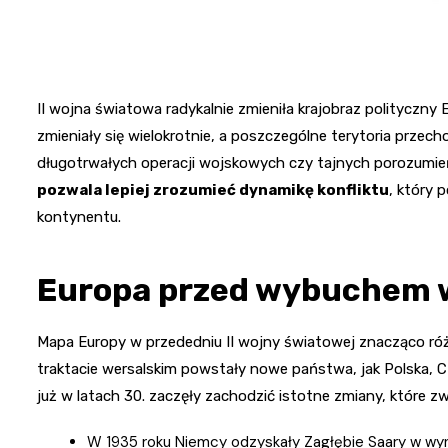
II wojna światowa radykalnie zmieniła krajobraz polityczny 
zmieniały się wielokrotnie, a poszczególne terytoria przech
długotrwałych operacji wojskowych czy tajnych porozumi
pozwala lepiej zrozumieć dynamikę konfliktu
, który 
kontynentu.
Europa przed wybuchem w
Mapa Europy w przededniu II wojny światowej znacząco różnił
traktacie wersalskim powstały nowe państwa, jak Polska, 
już w latach 30. zaczęły zachodzić istotne zmiany, które z
W 1935 roku Niemcy odzyskały Zagłębie Saary w wyn