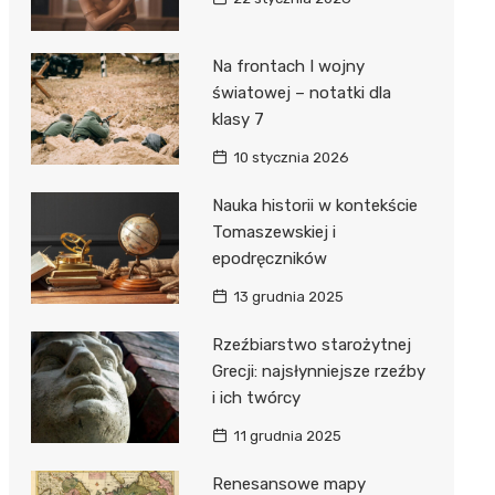
Na frontach I wojny
światowej – notatki dla
klasy 7
10 stycznia 2026
Nauka historii w kontekście
Tomaszewskiej i
epodręczników
13 grudnia 2025
Rzeźbiarstwo starożytnej
Grecji: najsłynniejsze rzeźby
i ich twórcy
11 grudnia 2025
Renesansowe mapy