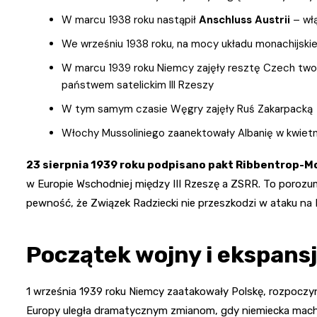
W marcu 1938 roku nastąpił
Anschluss Austrii
– włą
We wrześniu 1938 roku, na mocy układu monachijsk
W marcu 1939 roku Niemcy zajęły resztę Czech twor
państwem satelickim III Rzeszy
W tym samym czasie Węgry zajęły Ruś Zakarpacką
Włochy Mussoliniego zaanektowały Albanię w kwietn
23 sierpnia 1939 roku podpisano pakt Ribbentrop-
w Europie Wschodniej między III Rzeszę a ZSRR. To porozu
pewność, że Związek Radziecki nie przeszkodzi w ataku na 
Początek wojny i ekspansj
1 września 1939 roku Niemcy zaatakowały Polskę, rozpoczy
Europy uległa dramatycznym zmianom, gdy niemiecka mach